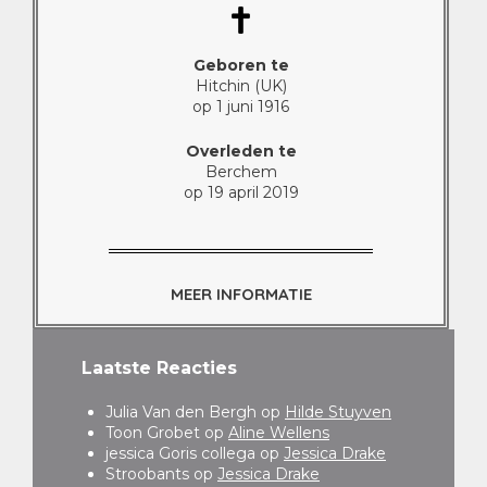
Geboren te
Hitchin (UK)
op 1 juni 1916
Overleden te
Berchem
op 19 april 2019
MEER INFORMATIE
Laatste Reacties
Julia Van den Bergh
op
Hilde Stuyven
Toon Grobet
op
Aline Wellens
jessica Goris collega
op
Jessica Drake
Stroobants
op
Jessica Drake