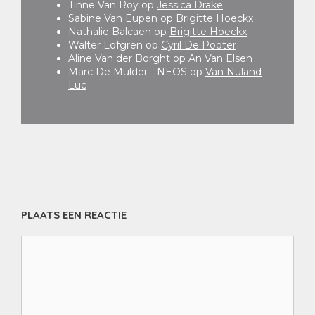
Tinne Van Roy
op
Jessica Drake
Sabine Van Eupen
op
Brigitte Hoeckx
Nathalie Balcaen
op
Brigitte Hoeckx
Walter Löfgren
op
Cyril De Pooter
Aline Van der Borght
op
An Van Elsen
Marc De Mulder - NEOS
op
Van Nuland
Luc
PLAATS EEN REACTIE