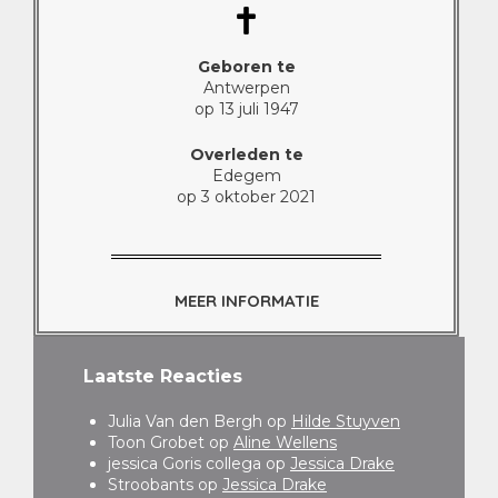
Geboren te
Antwerpen
op 13 juli 1947
Overleden te
Edegem
op 3 oktober 2021
MEER INFORMATIE
Laatste Reacties
Julia Van den Bergh
op
Hilde Stuyven
Toon Grobet
op
Aline Wellens
jessica Goris collega
op
Jessica Drake
Stroobants
op
Jessica Drake