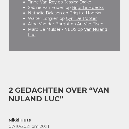
Tinne Van Roy
op
Jessica Drake
Sabine Van Eupen
op
Brigitte Hoeckx
Nathalie Balcaen
op
Brigitte Hoeckx
Walter Löfgren
op
Cyril De Pooter
Aline Van der Borght
op
An Van Elsen
Marc De Mulder - NEOS
op
Van Nuland
Luc
2 GEDACHTEN OVER “VAN
NULAND LUC”
Nikki Huts
07/10/2021 om 20:11