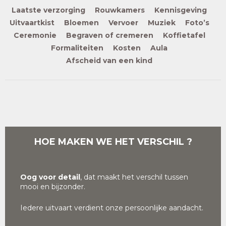
Laatste verzorging
Rouwkamers
Kennisgeving
Uitvaartkist
Bloemen
Vervoer
Muziek
Foto’s
Ceremonie
Begraven of cremeren
Koffietafel
Formaliteiten
Kosten
Aula
Afscheid van een kind
HOE MAKEN WE HET VERSCHIL ?
Oog voor detail
, dat maakt het verschil tussen
mooi en bijzonder.
Iedere uitvaart verdient onze persoonlijke aandacht.