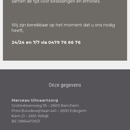
samen de tijd voor beslissingen en emoties.
Wij zijn bereikbaar op het moment dat u ons nodig
heeft,
24/24 en 7/7 via 0479 76 66 76
Onze gegevens
Marceau Uitvaartzorg
Grotesteenweg 55 – 2600 Berchem
Prins Boudewijnlaan 441 – 2650 Edegem
Kern 21 – 2610 Wilrijk
BE 0864470631