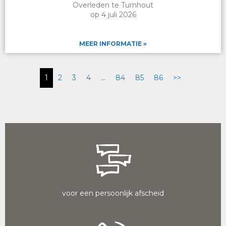
Overleden te Turnhout
op 4 juli 2026
MEER INFORMATIE »
1
2
3
4
…
84
85
86
>>
voor een persoonlijk afscheid