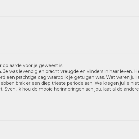
r op aarde voor je geweest is.
in. Je was levendig en bracht vreugde en vlinders in haar leven. H
erd een prachtige dag waarop ik je getuigen was. Wat waren jul
bben brak er een diep trieste periode aan. We kregen jullie niet
art. Sven, ik hou de mooie herinneringen aan jou, laat al de andere l