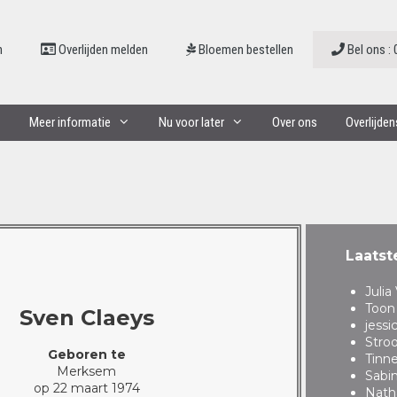
n
Overlijden melden
Bloemen bestellen
Bel ons : 
Meer informatie
Nu voor later
Over ons
Overlijde
Laatst
Juli
Toon
Sven Claeys
jessi
Stro
Geboren te
Tinn
Merksem
Sabi
op 22 maart 1974
Nath