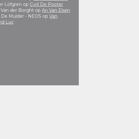
er Löfgren
op
Cyril De Pooter
e Van der Borght
op
An Van Elsen
 De Mulder - NEOS
op
Van
nd Luc