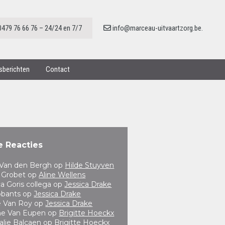
0479 76 66 76 – 24/24 en 7/7
info@marceau-uitvaartzorg.be.
nsberichten
Contact
e Reacties
a Van den Bergh
op
Hilde Stuyven
 Grobet
op
Aline Wellens
ca Goris collega
op
Jessica Drake
obants
op
Jessica Drake
e Van Roy
op
Jessica Drake
ne Van Eupen
op
Brigitte Hoeckx
alie Balcaen
op
Brigitte Hoeckx