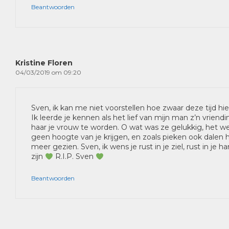
Beantwoorden
Kristine Floren
04/03/2019 om 09:20
Sven, ik kan me niet voorstellen hoe zwaar deze tijd hie
Ik leerde je kennen als het lief van mijn man z’n vriend
haar je vrouw te worden. O wat was ze gelukkig, het w
geen hoogte van je krijgen, en zoals pieken ook dalen he
meer gezien. Sven, ik wens je rust in je ziel, rust in je h
zijn
R.I.P. Sven
Beantwoorden