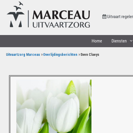
Uitvaart regele
Home
Diensten
»
»
Uitvaartzorg Marceau
Overlijdingsberichten
Sven Claeys