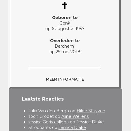
Geboren te
Genk
op 6 augustus 1957
Overleden te
Berchem
op 25 mei 2018
MEER INFORMATIE
Laatste Reacties
Julia Van den Bergh
op
Hilde Stuyven
Toon Grobet
op
Aline Wellens
jessica Goris collega
op
Jessica Drake
Stroobants
op
Jessica Drake