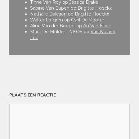
Tinne Van Roy
op
Jessica Drake
Sabine Van Eupen
op
Brigitte Hoeckx
Nathalie Balcaen
op
Brigitte Hoeckx
Walter Löfgren
op
Cyril De Pooter
Aline Van der Borght
op
An Van Elsen
Marc De Mulder - NEOS
op
Van Nuland
Luc
PLAATS EEN REACTIE