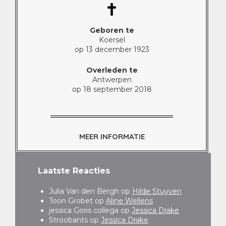
Geboren te
Koersel
op 13 december 1923
Overleden te
Antwerpen
op 18 september 2018
MEER INFORMATIE
Laatste Reacties
Julia Van den Bergh
op
Hilde Stuyven
Toon Grobet
op
Aline Wellens
jessica Goris collega
op
Jessica Drake
Stroobants
op
Jessica Drake