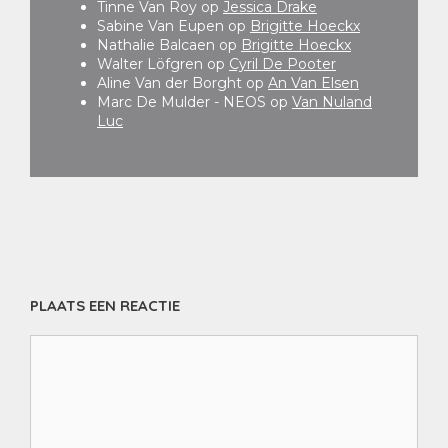
Tinne Van Roy
op
Jessica Drake
Sabine Van Eupen
op
Brigitte Hoeckx
Nathalie Balcaen
op
Brigitte Hoeckx
Walter Löfgren
op
Cyril De Pooter
Aline Van der Borght
op
An Van Elsen
Marc De Mulder - NEOS
op
Van Nuland
Luc
PLAATS EEN REACTIE