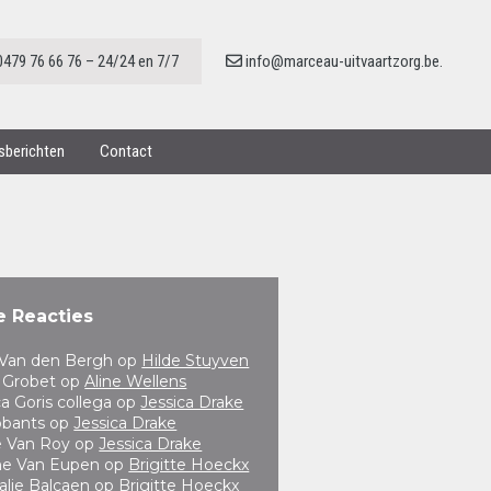
0479 76 66 76 – 24/24 en 7/7
info@marceau-uitvaartzorg.be.
nsberichten
Contact
e Reacties
a Van den Bergh
op
Hilde Stuyven
 Grobet
op
Aline Wellens
ca Goris collega
op
Jessica Drake
obants
op
Jessica Drake
e Van Roy
op
Jessica Drake
ne Van Eupen
op
Brigitte Hoeckx
alie Balcaen
op
Brigitte Hoeckx