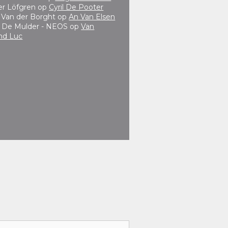
er Löfgren
op
Cyril De Pooter
e Van der Borght
op
An Van Elsen
 De Mulder - NEOS
op
Van
nd Luc