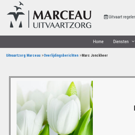
Uitvaart regele
Home
Diensten
»
»
Uitvaartzorg Marceau
Overlijdingsberichten
Marc Jonckheer