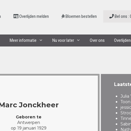
n
Overlijden melden
Bloemen bestellen
Bel ons : 
Meer informatie
Nu voor later
Over ons
Overlijde
Laatst
Juli
Toon
Marc Jonckheer
jessi
Stro
Geboren te
Tinn
Antwerpen
Sabi
op 19 januari 1929
Nath