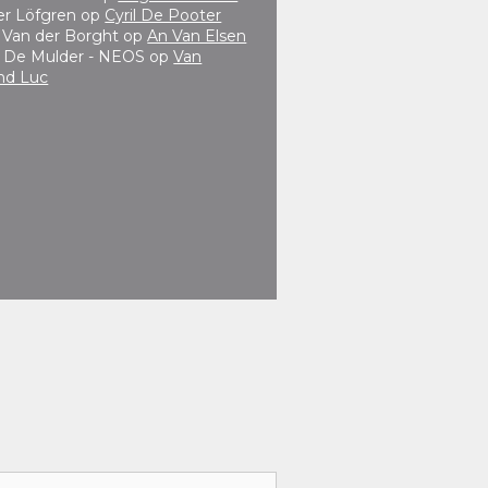
er Löfgren
op
Cyril De Pooter
e Van der Borght
op
An Van Elsen
 De Mulder - NEOS
op
Van
nd Luc