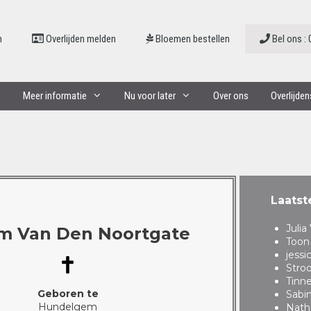
n
Overlijden melden
Bloemen bestellen
Bel ons : 
Meer informatie
Nu voor later
Over ons
Overlijde
Laatst
Juli
m Van Den Noortgate
Toon
jessi
Stro
Tinn
Geboren te
Sabi
Hundelgem
Nath