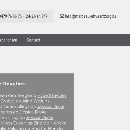
0479 76 66 76 – 24/24 en 7/7
info@marceau-uitvaartzorg.be.
nsberichten
Contact
e Reacties
a Van den Bergh
op
Hilde Stuyven
 Grobet
op
Aline Wellens
ca Goris collega
op
Jessica Drake
obants
op
Jessica Drake
e Van Roy
op
Jessica Drake
ne Van Eupen
op
Brigitte Hoeckx
alie Balcaen
op
Brigitte Hoeckx