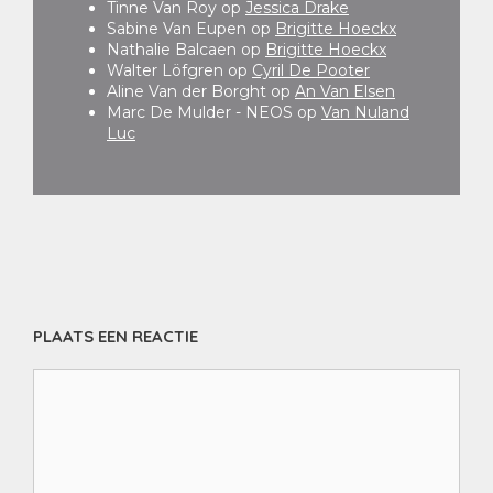
Tinne Van Roy
op
Jessica Drake
Sabine Van Eupen
op
Brigitte Hoeckx
Nathalie Balcaen
op
Brigitte Hoeckx
Walter Löfgren
op
Cyril De Pooter
Aline Van der Borght
op
An Van Elsen
Marc De Mulder - NEOS
op
Van Nuland
Luc
PLAATS EEN REACTIE