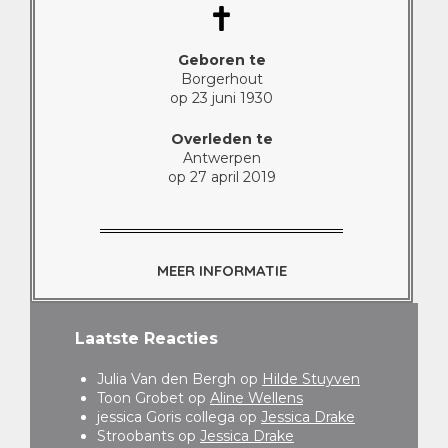
Geboren te
Borgerhout
op 23 juni 1930
Overleden te
Antwerpen
op 27 april 2019
MEER INFORMATIE
Laatste Reacties
Julia Van den Bergh
op
Hilde Stuyven
Toon Grobet
op
Aline Wellens
jessica Goris collega
op
Jessica Drake
Stroobants
op
Jessica Drake