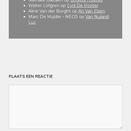
Nathalie Balcaen
op
Brigitte Hoeckx
Walter Löfgren
op
Cyril De Pooter
Aline Van der Borght
op
An Van Elsen
Marc De Mulder - NEOS
op
Van Nuland
Luc
PLAATS EEN REACTIE