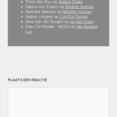
Tinne Van Roy
op
Jessica Drake
Sabine Van Eupen
op
Brigitte Hoeckx
Nathalie Balcaen
op
Brigitte Hoeckx
Walter Löfgren
op
Cyril De Pooter
Aline Van der Borght
op
An Van Elsen
Marc De Mulder - NEOS
op
Van Nuland
Luc
PLAATS EEN REACTIE