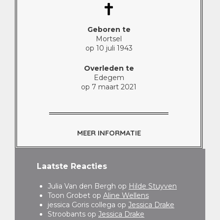
Geboren te
Mortsel
op 10 juli 1943
Overleden te
Edegem
op 7 maart 2021
MEER INFORMATIE
Laatste Reacties
Julia Van den Bergh
op
Hilde Stuyven
Toon Grobet
op
Aline Wellens
jessica Goris collega
op
Jessica Drake
Stroobants
op
Jessica Drake