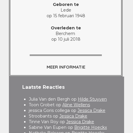
Geboren te
Lede
op 15 februari 1948
Overleden te
Berchem
op 10 juli 2018
MEER INFORMATIE
Laatste Reacties
Julia Van den Bergh
op
Hilde Stuyven
Toon Grobet
op
Aline Wellens
jessica Goris collega
op
Jessica Drake
Stroobants
op
Jessica Drake
Tinne Van Roy
op
Jessica Drake
Sabine Van Eupen
op
Brigitte Hoeckx