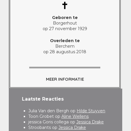
Geboren te
Borgerhout
op 27 november 1929
Overleden te
Berchem
op 28 augustus 2018
MEER INFORMATIE
Laatste Reacties
Julia Van den Bergh
op
Hilde Stuyven
Toon Grobet
op
Aline Wellens
jessica Goris collega
op
Jessica Drake
Stroobants
op
Jessica Drake