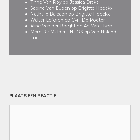
Tinne Van Roy
op
Jessica Drake
Sabine Van Eupen
op
Brigitte Hoeckx
Nathalie Balcaen
op
Brigitte Hoeckx
Walter Löfgren
op
Cyril De Pooter
Aline Van der Borght
op
An Van Elsen
Marc De Mulder - NEOS
op
Van Nuland
Luc
PLAATS EEN REACTIE