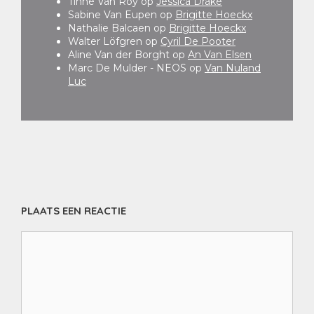
Tinne Van Roy
op
Jessica Drake
Sabine Van Eupen
op
Brigitte Hoeckx
Nathalie Balcaen
op
Brigitte Hoeckx
Walter Löfgren
op
Cyril De Pooter
Aline Van der Borght
op
An Van Elsen
Marc De Mulder - NEOS
op
Van Nuland
Luc
PLAATS EEN REACTIE