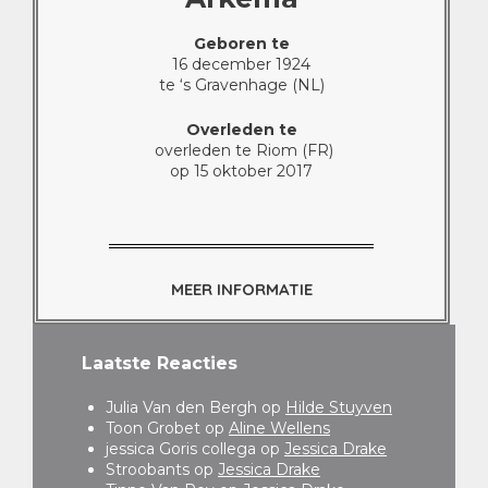
Geboren te
16 december 1924
te ‘s Gravenhage (NL)
Overleden te
overleden te Riom (FR)
op 15 oktober 2017
MEER INFORMATIE
Laatste Reacties
Julia Van den Bergh
op
Hilde Stuyven
Toon Grobet
op
Aline Wellens
jessica Goris collega
op
Jessica Drake
Stroobants
op
Jessica Drake