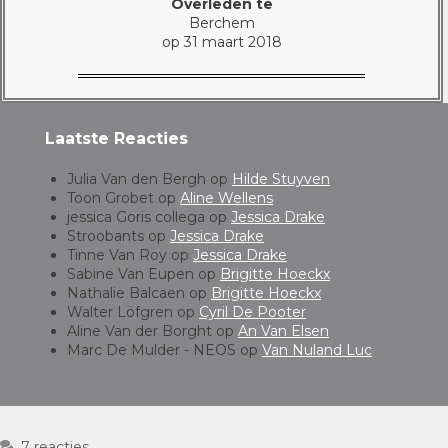
Overleden te
Berchem
op 31 maart 2018
Laatste Reacties
Julia Van den Bergh
op
Hilde Stuyven
Toon Grobet
op
Aline Wellens
jessica Goris collega
op
Jessica Drake
Stroobants
op
Jessica Drake
Tinne Van Roy
op
Jessica Drake
Sabine Van Eupen
op
Brigitte Hoeckx
Nathalie Balcaen
op
Brigitte Hoeckx
Walter Löfgren
op
Cyril De Pooter
Aline Van der Borght
op
An Van Elsen
Marc De Mulder - NEOS
op
Van Nuland Luc
7 reacties