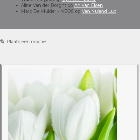
Aline Van der Borght
op
An Van Elsen
Marc De Mulder - NEOS
op
Van Nuland Luc
Plaats een reactie