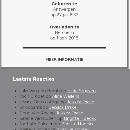
Geboren te
Antwerpen
op 27 juli 1932
Overleden te
Berchem
op 1 april 2018
MEER INFORMATIE
Laatste Reacties
Julia Van den Bergh
op
Hilde Stuyven
Toon Grobet
op
Aline Wellens
jessica Goris collega
op
Jessica Drake
Stroobants
op
Jessica Drake
Tinne Van Roy
op
Jessica Drake
Sabine Van Eupen
op
Brigitte Hoeckx
Nathalie Balcaen
op
Brigitte Hoeckx
Walter Löfgren
op
Cyril De Pooter