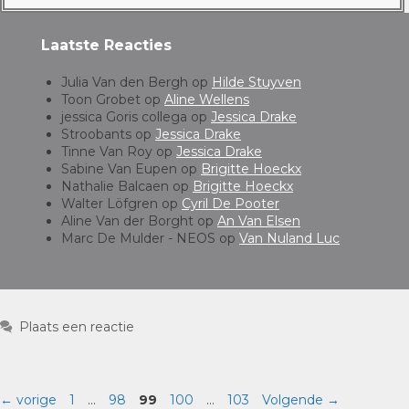
Laatste Reacties
Julia Van den Bergh
op
Hilde Stuyven
Toon Grobet
op
Aline Wellens
jessica Goris collega
op
Jessica Drake
Stroobants
op
Jessica Drake
Tinne Van Roy
op
Jessica Drake
Sabine Van Eupen
op
Brigitte Hoeckx
Nathalie Balcaen
op
Brigitte Hoeckx
Walter Löfgren
op
Cyril De Pooter
Aline Van der Borght
op
An Van Elsen
Marc De Mulder - NEOS
op
Van Nuland Luc
Plaats een reactie
←
vorige
1
…
98
99
100
…
103
Volgende
→