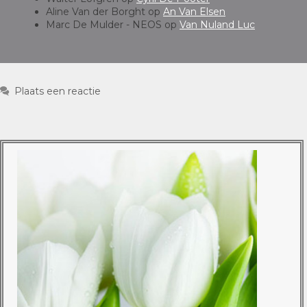
Aline Van der Borght
op
An Van Elsen
Marc De Mulder - NEOS
op
Van Nuland Luc
Plaats een reactie