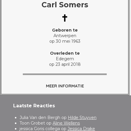
Carl Somers
Geboren te
Antwerpen
op 30 mei 1963
Overleden te
Edegem
op 23 april 2018
MEER INFORMATIE
Laatste Reacties
Julia Van den Bergh
op
Hilde Stuyven
Toon Grobet
op
Aline Wellens
jessica Goris collega
op
Jessica Drake