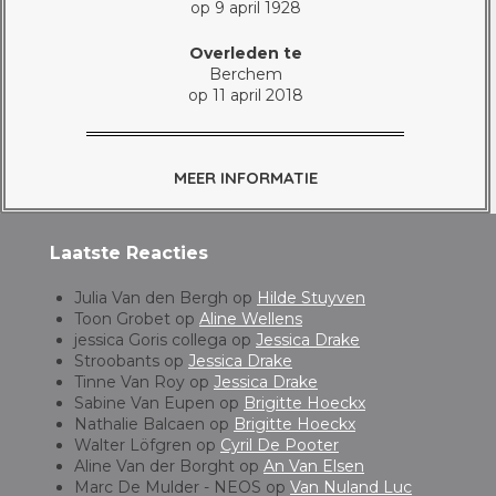
op 9 april 1928
Overleden te
Berchem
op 11 april 2018
MEER INFORMATIE
Laatste Reacties
Julia Van den Bergh
op
Hilde Stuyven
Toon Grobet
op
Aline Wellens
jessica Goris collega
op
Jessica Drake
Stroobants
op
Jessica Drake
Tinne Van Roy
op
Jessica Drake
Sabine Van Eupen
op
Brigitte Hoeckx
Nathalie Balcaen
op
Brigitte Hoeckx
Walter Löfgren
op
Cyril De Pooter
Aline Van der Borght
op
An Van Elsen
Marc De Mulder - NEOS
op
Van Nuland Luc