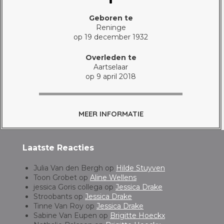
Geboren te
Reninge
op 19 december 1932
Overleden te
Aartselaar
op 9 april 2018
MEER INFORMATIE
Laatste Reacties
Julia Van den Bergh
op
Hilde Stuyven
Toon Grobet
op
Aline Wellens
jessica Goris collega
op
Jessica Drake
Stroobants
op
Jessica Drake
Tinne Van Roy
op
Jessica Drake
Sabine Van Eupen
op
Brigitte Hoeckx