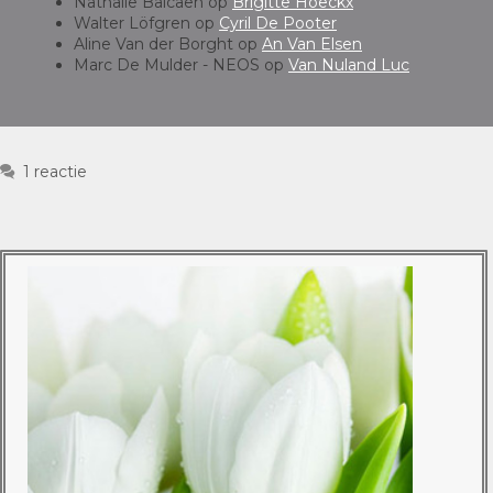
Nathalie Balcaen
op
Brigitte Hoeckx
Walter Löfgren
op
Cyril De Pooter
Aline Van der Borght
op
An Van Elsen
Marc De Mulder - NEOS
op
Van Nuland Luc
1 reactie