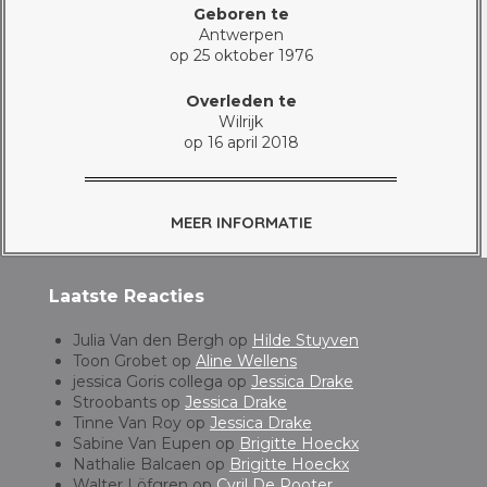
Geboren te
Antwerpen
op 25 oktober 1976
Overleden te
Wilrijk
op 16 april 2018
MEER INFORMATIE
Laatste Reacties
Julia Van den Bergh
op
Hilde Stuyven
Toon Grobet
op
Aline Wellens
jessica Goris collega
op
Jessica Drake
Stroobants
op
Jessica Drake
Tinne Van Roy
op
Jessica Drake
Sabine Van Eupen
op
Brigitte Hoeckx
Nathalie Balcaen
op
Brigitte Hoeckx
Walter Löfgren
op
Cyril De Pooter