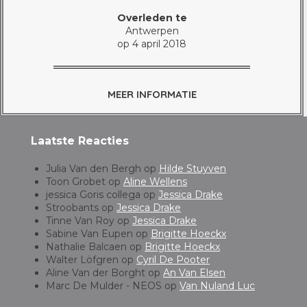
Overleden te
Antwerpen
op 4 april 2018
MEER INFORMATIE
Laatste Reacties
Julia Van den Bergh
op
Hilde Stuyven
Toon Grobet
op
Aline Wellens
jessica Goris collega
op
Jessica Drake
Stroobants
op
Jessica Drake
Tinne Van Roy
op
Jessica Drake
Sabine Van Eupen
op
Brigitte Hoeckx
Nathalie Balcaen
op
Brigitte Hoeckx
Walter Löfgren
op
Cyril De Pooter
Aline Van der Borght
op
An Van Elsen
Marc De Mulder - NEOS
op
Van Nuland Luc