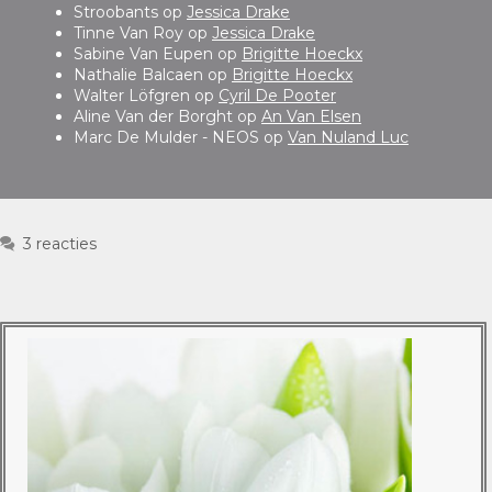
Stroobants
op
Jessica Drake
Tinne Van Roy
op
Jessica Drake
Sabine Van Eupen
op
Brigitte Hoeckx
Nathalie Balcaen
op
Brigitte Hoeckx
Walter Löfgren
op
Cyril De Pooter
Aline Van der Borght
op
An Van Elsen
Marc De Mulder - NEOS
op
Van Nuland Luc
3 reacties