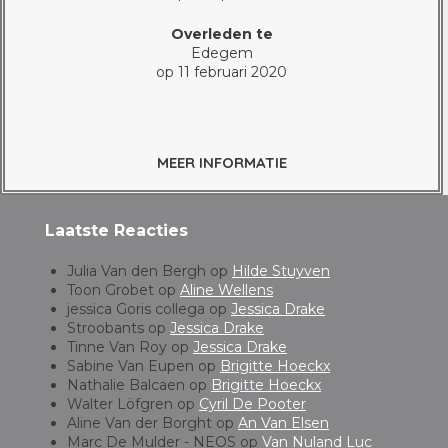
Overleden te
Edegem
op 11 februari 2020
MEER INFORMATIE
Laatste Reacties
Julia Van den Bergh
op
Hilde Stuyven
Toon Grobet
op
Aline Wellens
jessica Goris collega
op
Jessica Drake
Stroobants
op
Jessica Drake
Tinne Van Roy
op
Jessica Drake
Sabine Van Eupen
op
Brigitte Hoeckx
Nathalie Balcaen
op
Brigitte Hoeckx
Walter Löfgren
op
Cyril De Pooter
Aline Van der Borght
op
An Van Elsen
Marc De Mulder - NEOS
op
Van Nuland Luc