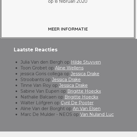
op 8 februari 2020
MEER INFORMATIE
Laatste Reacties
Julia Van den Bergh
op
Hilde Stuyven
Toon Grobet
op
Aline Wellens
jessica Goris collega
op
Jessica Drake
Stroobants
op
Jessica Drake
Tinne Van Roy
op
Jessica Drake
Sabine Van Eupen
op
Brigitte Hoeckx
Nathalie Balcaen
op
Brigitte Hoeckx
Walter Löfgren
op
Cyril De Pooter
Aline Van der Borght
op
An Van Elsen
Marc De Mulder - NEOS
op
Van Nuland Luc