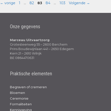
←
vorige
1
…
82
83
84
…
103
Volgende
→
Onze gegevens
Marceau Uitvaartzorg
Grotesteenweg 55 – 2600 Berchem
Prins Boudewijnlaan 441 – 2650 Edegem
Kern 21 – 2610 Wilrijk
BE 0864470631
Praktische elementen
Begraven of cremeren
Bloemen
Ceremonie
Formaliteiten
Kennisgeving