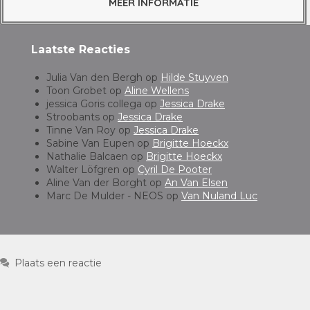
MEER INFORMATIE
Laatste Reacties
Julia Van den Bergh
op
Hilde Stuyven
Toon Grobet
op
Aline Wellens
jessica Goris collega
op
Jessica Drake
Stroobants
op
Jessica Drake
Tinne Van Roy
op
Jessica Drake
Sabine Van Eupen
op
Brigitte Hoeckx
Nathalie Balcaen
op
Brigitte Hoeckx
Walter Löfgren
op
Cyril De Pooter
Aline Van der Borght
op
An Van Elsen
Marc De Mulder - NEOS
op
Van Nuland Luc
Plaats een reactie