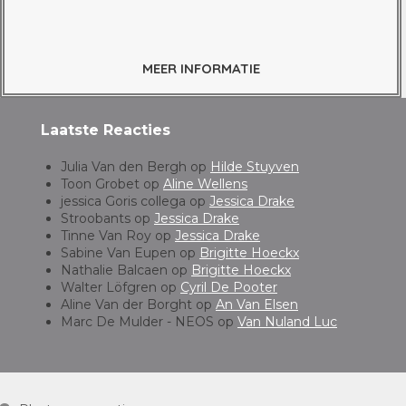
MEER INFORMATIE
Laatste Reacties
Julia Van den Bergh
op
Hilde Stuyven
Toon Grobet
op
Aline Wellens
jessica Goris collega
op
Jessica Drake
Stroobants
op
Jessica Drake
Tinne Van Roy
op
Jessica Drake
Sabine Van Eupen
op
Brigitte Hoeckx
Nathalie Balcaen
op
Brigitte Hoeckx
Walter Löfgren
op
Cyril De Pooter
Aline Van der Borght
op
An Van Elsen
Marc De Mulder - NEOS
op
Van Nuland Luc