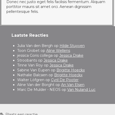
Donec nec justo eget felis facilisis fermentum. Aliquam
porttitor mauris sit amet orci. Aenean dignissim
pellentesque felis.
Laatste Reacties
Julia Van den Bergh
op
Hilde Stuyven
Toon Grobet
op
Aline Wellens
jessica Goris collega
op
Jessica Drake
Stroobants
op
Jessica Drake
Tinne Van Roy
op
Jessica Drake
Sabine Van Eupen
op
Brigitte Hoeckx
Nathalie Balcaen
op
Brigitte Hoeckx
Walter Löfgren
op
Cyril De Pooter
Aline Van der Borght
op
An Van Elsen
Marc De Mulder - NEOS
op
Van Nuland Luc
Plaats een reactie