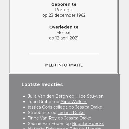
Geboren te
Portugal
op 23 december 1962
Overleden te
Mortsel
op 12 april 2021
MEER INFORMATIE
Laatste Reacties
Julia Van den Bergh
op
Hilde Stuyven
Toon Grobet
op
Aline Wellens
jessica Goris collega
op
Jessica Drake
Stroobants
op
Jessica Drake
Tinne Van Roy
op
Jessica Drake
Sabine Van Eupen
op
Brigitte Hoeckx