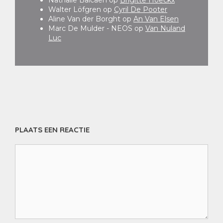
Nathalie Balcaen
op
Brigitte Hoeckx
Walter Löfgren
op
Cyril De Pooter
Aline Van der Borght
op
An Van Elsen
Marc De Mulder - NEOS
op
Van Nuland
Luc
PLAATS EEN REACTIE