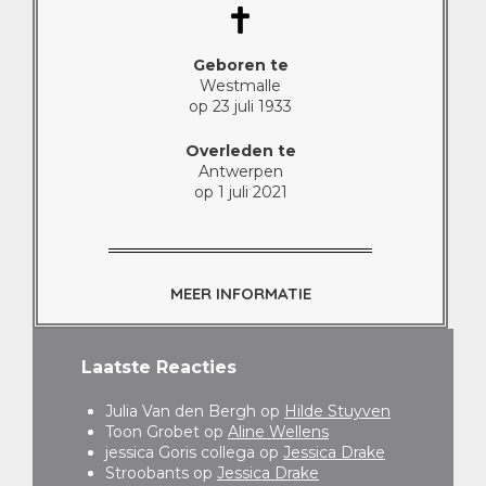
Geboren te
Westmalle
op 23 juli 1933
Overleden te
Antwerpen
op 1 juli 2021
MEER INFORMATIE
Laatste Reacties
Julia Van den Bergh
op
Hilde Stuyven
Toon Grobet
op
Aline Wellens
jessica Goris collega
op
Jessica Drake
Stroobants
op
Jessica Drake