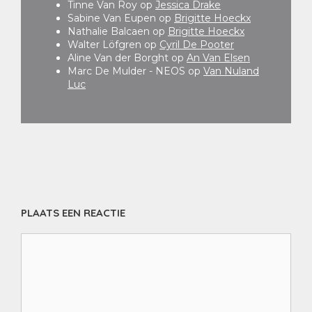
Tinne Van Roy
op
Jessica Drake
Sabine Van Eupen
op
Brigitte Hoeckx
Nathalie Balcaen
op
Brigitte Hoeckx
Walter Löfgren
op
Cyril De Pooter
Aline Van der Borght
op
An Van Elsen
Marc De Mulder - NEOS
op
Van Nuland
Luc
PLAATS EEN REACTIE