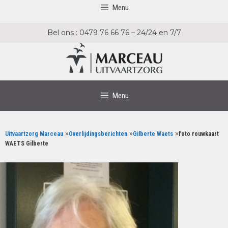
Ga
Ga
Menu
naar
naar
de
de
Bel ons : 0479 76 66 76 – 24/24 en 7/7
inhoud
inhoud
Menu
»
»
»
Uitvaartzorg Marceau
Overlijdingsberichten
Gilberte Waets
foto rouwkaart
WAETS Gilberte