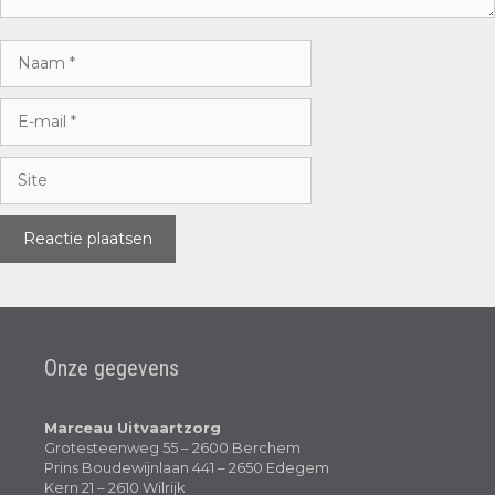
Naam
E-
mail
Site
Onze gegevens
Marceau Uitvaartzorg
Grotesteenweg 55 – 2600 Berchem
Prins Boudewijnlaan 441 – 2650 Edegem
Kern 21 – 2610 Wilrijk