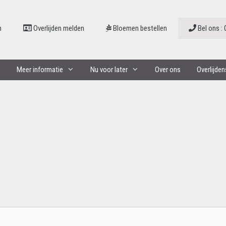
n
Overlijden melden
Bloemen bestellen
Bel ons : 
Meer informatie
Nu voor later
Over ons
Overlijde