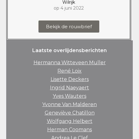
Wilrijk
op 4 juni 2022
Bekijk de rouwbrief
Laatste overlijdensberichten
Hermanna Witteveen Muller
René Loix
Lisette Deckers
Ingrid Naeyaert
Yves Wauters
Yvonne Van Malderen
Geneviève Chatillon
Wolfgang Helbert
Herman Coomans
Andrea Le Clef