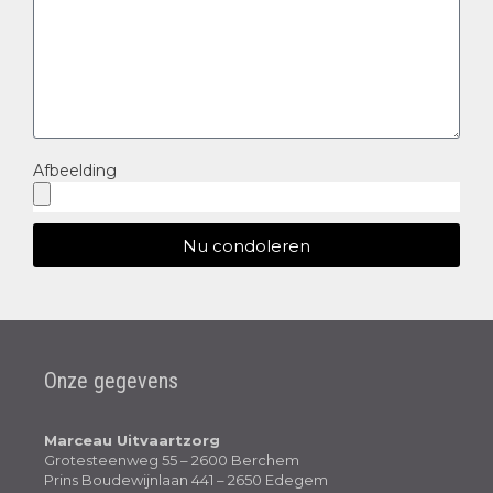
Afbeelding
Nu condoleren
Onze gegevens
Marceau Uitvaartzorg
Grotesteenweg 55 – 2600 Berchem
Prins Boudewijnlaan 441 – 2650 Edegem