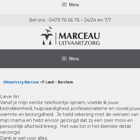
Ga
Ga
Menu
naar
naar
de
de
Bel ons : 0479 76 66 76 – 24/24 en 7/7
inhoud
inhoud
Menu
»
Uitvaartzorg Marceau
P. Laval – Berchem
Lieve An
Vanaf je mijn eerste telefoontje opnam, voelde ik jouw
betrokkenheid, hulpvaardigheid, professionalisme en vooral jouw
warmte en bezorgdheid. Je hield rekening met de wensen van
mijn mama en hebt ervoor gezorgd dat zij een zeer mooi en
persoonlijk afscheid kreeg. Het was tot in het kleinste detail
verzorgd.
Dank je wel voor alles.