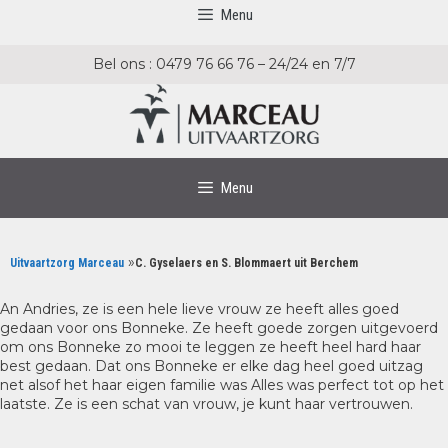
Ga
Ga
Menu
naar
naar
de
de
Bel ons : 0479 76 66 76 – 24/24 en 7/7
inhoud
inhoud
Menu
»
Uitvaartzorg Marceau
C. Gyselaers en S. Blommaert uit Berchem
An Andries, ze is een hele lieve vrouw ze heeft alles goed
gedaan voor ons Bonneke. Ze heeft goede zorgen uitgevoerd
om ons Bonneke zo mooi te leggen ze heeft heel hard haar
best gedaan. Dat ons Bonneke er elke dag heel goed uitzag
net alsof het haar eigen familie was Alles was perfect tot op het
laatste. Ze is een schat van vrouw, je kunt haar vertrouwen.