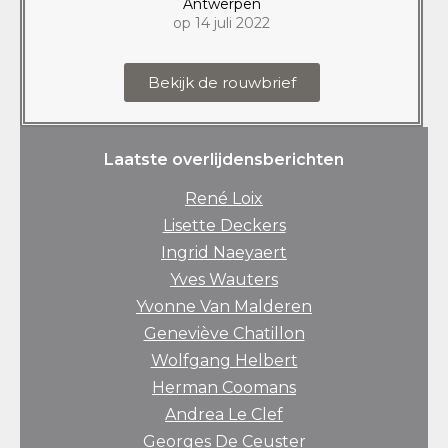
Antwerpen
op 14 juli 2022
Bekijk de rouwbrief
Laatste overlijdensberichten
René Loix
Lisette Deckers
Ingrid Naeyaert
Yves Wauters
Yvonne Van Malderen
Geneviève Chatillon
Wolfgang Helbert
Herman Coomans
Andrea Le Clef
Georges De Ceuster