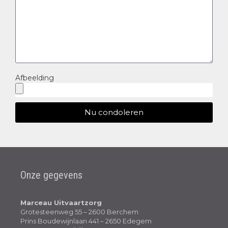
Afbeelding
Nu condoleren
Onze gegevens
Marceau Uitvaartzorg
Grotesteenweg 55 – 2600 Berchem
Prins Boudewijnlaan 441 – 2650 Edegem