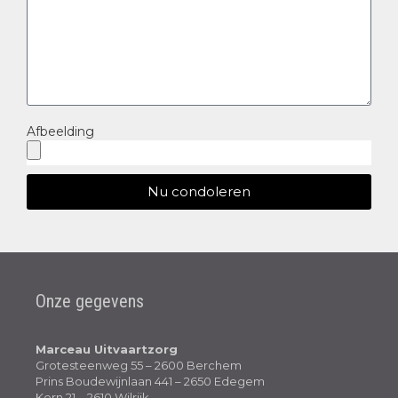
Afbeelding
Nu condoleren
Onze gegevens
Marceau Uitvaartzorg
Grotesteenweg 55 – 2600 Berchem
Prins Boudewijnlaan 441 – 2650 Edegem
Kern 21 – 2610 Wilrijk