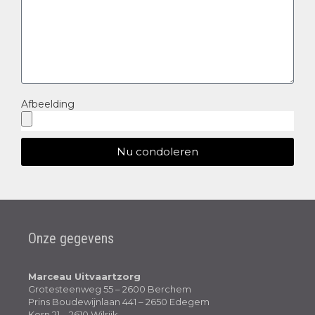
Afbeelding
Nu condoleren
Onze gegevens
Marceau Uitvaartzorg
Grotesteenweg 55 – 2600 Berchem
Prins Boudewijnlaan 441 – 2650 Edegem
Kern 21 – 2610 Wilrijk