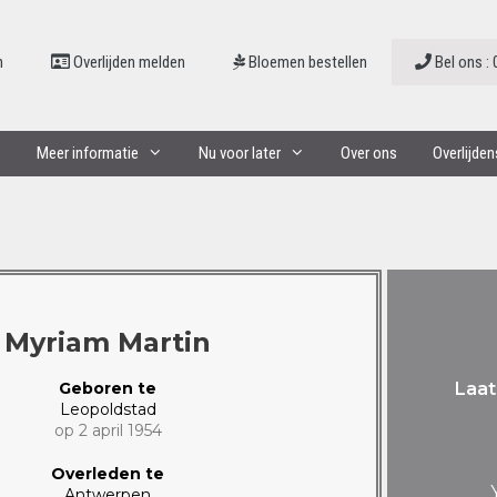
n
Overlijden melden
Bloemen bestellen
Bel ons : 
Meer informatie
Nu voor later
Over ons
Overlijde
Myriam Martin
Geboren te
Laat
Leopoldstad
op 2 april 1954
Overleden te
Antwerpen