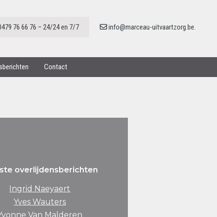
0479 76 66 76 – 24/24 en 7/7
info@marceau-uitvaartzorg.be.
nsberichten
Contact
ste overlijdensberichten
Ingrid Naeyaert
Yves Wauters
Yvonne Van Malderen