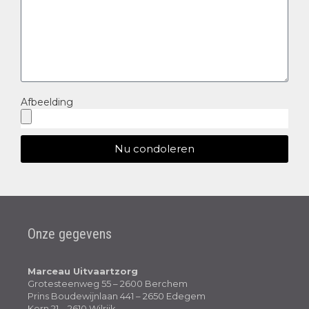
Afbeelding
Nu condoleren
Onze gegevens
Marceau Uitvaartzorg
Grotesteenweg 55 – 2600 Berchem
Prins Boudewijnlaan 441 – 2650 Edegem
Kern 21 – 2610 Wilrijk