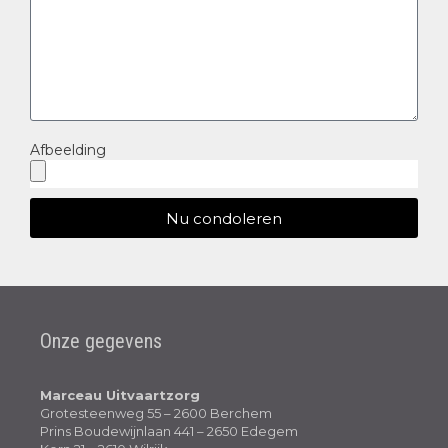
Afbeelding
Nu condoleren
Onze gegevens
Marceau Uitvaartzorg
Grotesteenweg 55 – 2600 Berchem
Prins Boudewijnlaan 441 – 2650 Edegem