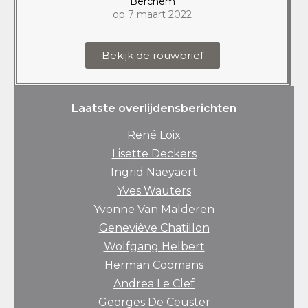
Berchem
op 7 maart 2022
Bekijk de rouwbrief
Laatste overlijdensberichten
René Loix
Lisette Deckers
Ingrid Naeyaert
Yves Wauters
Yvonne Van Malderen
Geneviève Chatillon
Wolfgang Helbert
Herman Coomans
Andrea Le Clef
Georges De Ceuster