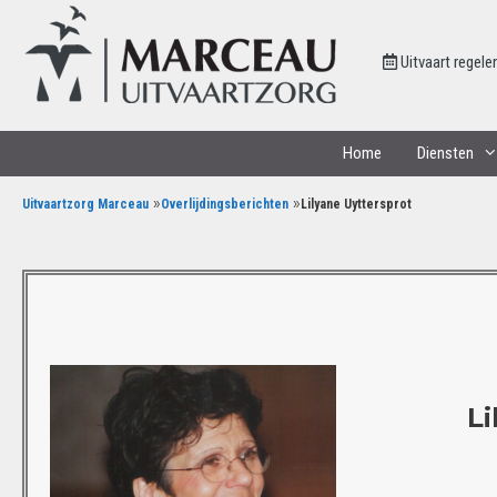
Uitvaart regele
Home
Diensten
»
»
Uitvaartzorg Marceau
Overlijdingsberichten
Lilyane Uyttersprot
Li