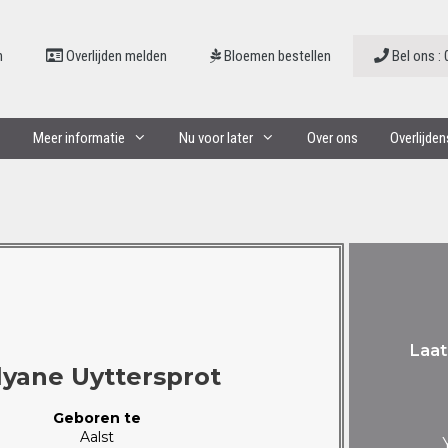
n
Overlijden melden
Bloemen bestellen
Bel ons : 
Meer informatie
Nu voor later
Over ons
Overlijde
Laat
lyane Uyttersprot
Geboren te
Aalst