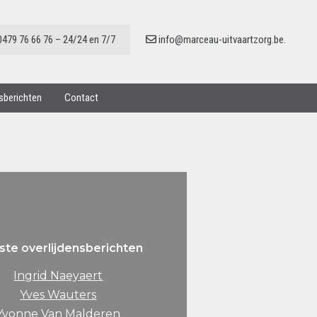
0479 76 66 76 – 24/24 en 7/7
info@marceau-uitvaartzorg.be.
nsberichten
Contact
ste overlijdensberichten
Ingrid Naeyaert
Yves Wauters
Yvonne Van Malderen