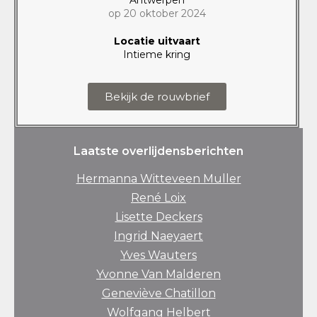
op 20 oktober 2024
Locatie uitvaart
Intieme kring
Bekijk de rouwbrief
Laatste overlijdensberichten
Hermanna Witteveen Muller
René Loix
Lisette Deckers
Ingrid Naeyaert
Yves Wauters
Yvonne Van Malderen
Geneviève Chatillon
Wolfgang Helbert