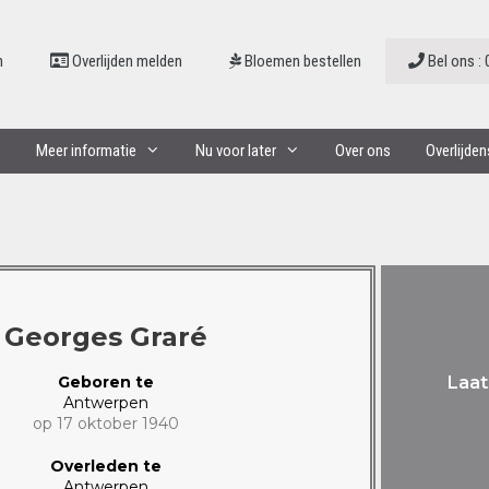
n
Overlijden melden
Bloemen bestellen
Bel ons : 
Meer informatie
Nu voor later
Over ons
Overlijde
Georges Graré
Geboren te
Laat
Antwerpen
op 17 oktober 1940
Overleden te
Antwerpen