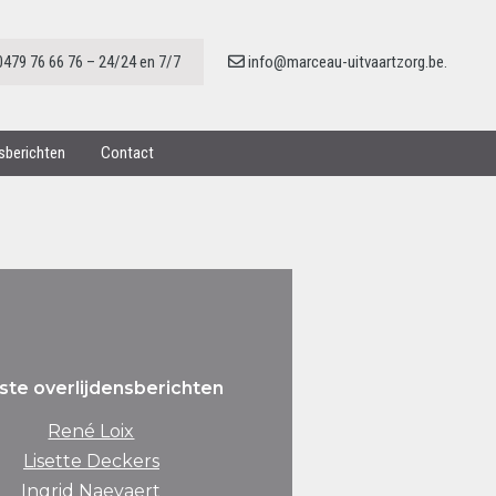
0479 76 66 76 – 24/24 en 7/7
info@marceau-uitvaartzorg.be.
nsberichten
Contact
ste overlijdensberichten
René Loix
Lisette Deckers
Ingrid Naeyaert