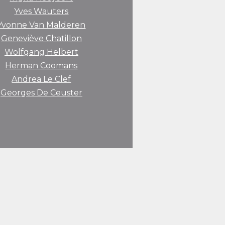
Yves Wauters
Yvonne Van Malderen
Geneviève Chatillon
Wolfgang Helbert
Herman Coomans
Andrea Le Clef
Georges De Ceuster