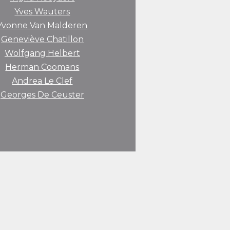
Yves Wauters
Yvonne Van Malderen
Geneviève Chatillon
Wolfgang Helbert
Herman Coomans
Andrea Le Clef
Georges De Ceuster