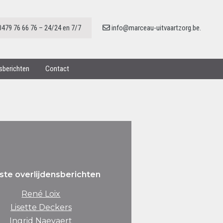
0479 76 66 76 – 24/24 en 7/7
info@marceau-uitvaartzorg.be.
nsberichten
Contact
ste overlijdensberichten
René Loix
Lisette Deckers
Ingrid Naeyaert