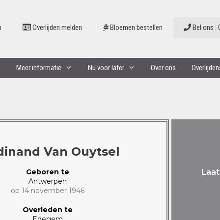
n
Overlijden melden
Bloemen bestellen
Bel ons : 
Meer informatie
Nu voor later
Over ons
Overlijde
dinand Van Ouytsel
Geboren te
Laat
Antwerpen
op 14 november 1946
Overleden te
Edegem