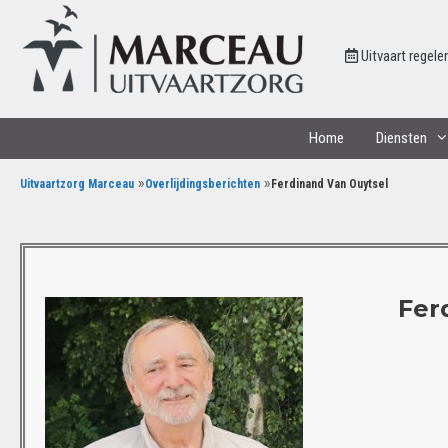
Uitvaart regele
Home
Diensten
»
»
Uitvaartzorg Marceau
Overlijdingsberichten
Ferdinand Van Ouytsel
Fer