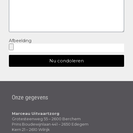
Afbeelding
Nu condoleren
Onze gegevens
Marceau Uitvaartzorg
Grotesteenweg 55 – 2600 Berchem
Prins Boudewijnlaan 441 – 2650 Edegem
Kern 21 – 2610 Wilrijk