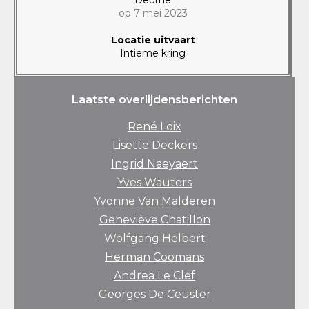
op 7 mei 2023
Locatie uitvaart
Intieme kring
Laatste overlijdensberichten
René Loix
Lisette Deckers
Ingrid Naeyaert
Yves Wauters
Yvonne Van Malderen
Geneviève Chatillon
Wolfgang Helbert
Herman Coomans
Andrea Le Clef
Georges De Ceuster