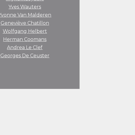
Yves Wauters
Yvonne Van Malderen
Geneviève Chatillon
Wolfgang Helbert
Herman Coomans
Andrea Le Clef
Georges De Ceuster