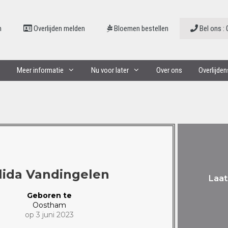
n
Overlijden melden
Bloemen bestellen
Bel ons : 
Meer informatie
Nu voor later
Over ons
Overlijde
lida Vandingelen
Laat
Geboren te
Oostham
op 3 juni 2023