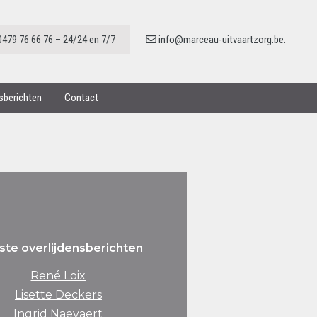
0479 76 66 76 – 24/24 en 7/7
info@marceau-uitvaartzorg.be.
nsberichten
Contact
ste overlijdensberichten
René Loix
Lisette Deckers
Ingrid Naeyaert